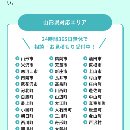
い。
山形県対応エリア
24時間365日無休で
相談・お見積もり受付中！
山形市
鶴岡市
酒田市
米沢市
天童市
東根市
寒河江市
新庄市
上山市
南陽市
長井市
村山市
尾花沢市
高畠町
庄内町
河北町
川西町
遊佐町
白鷹町
山辺町
中山町
最上町
大江町
真室川町
小国町
大石田町
飯豊町
朝日町
三川町
金山町
西川町
舟形町
戸沢村
鮭川村
大蔵村