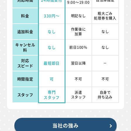
9:00～19:00
粗大ごみ
料金
330円～
明記なし
処理券を
購入
作業後に
追加料金
なし
なし
加算
キャンセル
なし
前日100％
なし
料
対応
最短即日
翌日以降
－
スピード
時間指定
可
不可
不可
専門
派遣
自身で
スタッフ
スタッフ
スタッフ
持ち込み
当社の強み