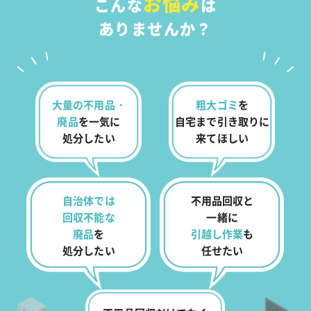
お悩み
こんな
は
ありませんか？
大量の不用品・
粗大ゴミ
を
廃品
を
一気に
自宅まで
引き取りに
処分したい
来てほしい
自治体では
不用品回収と
回収不能な
一緒に
廃品
を
引越し作業
も
処分したい
任せたい