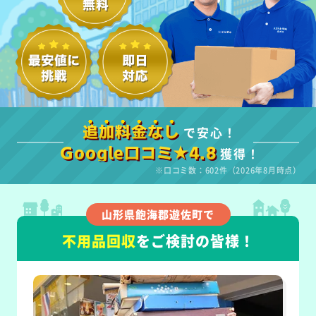
で安心！
追加料金なし
獲得！
Google口コミ★4.8
※口コミ数：602件（2026年8月時点）
山形県飽海郡遊佐町で
不用品回収
をご検討の皆様！