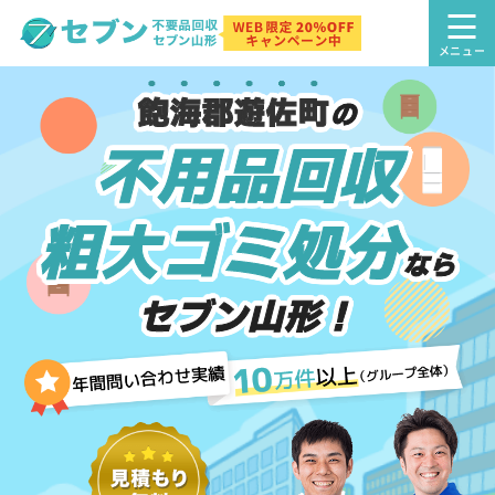
飽海郡遊佐町
の
不用品回収
粗大ゴミ処分
なら
セブン山形！