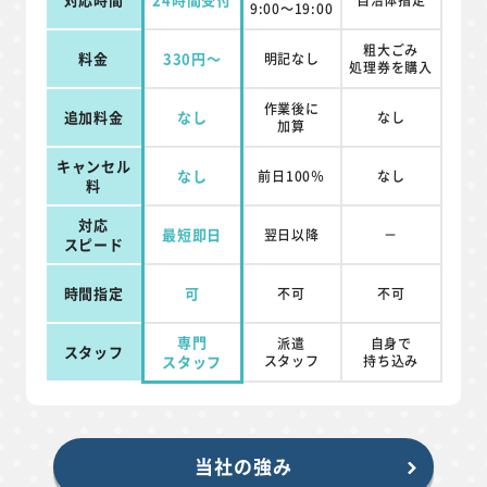
9:00～19:00
粗大ごみ
料金
330円～
明記なし
処理券を
購入
作業後に
追加料金
なし
なし
加算
キャンセル
なし
前日100％
なし
料
対応
最短即日
翌日以降
－
スピード
時間指定
可
不可
不可
専門
派遣
自身で
スタッフ
スタッフ
スタッフ
持ち込み
当社の強み