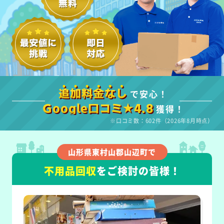
で安心！
追加料金なし
獲得！
Google口コミ★4.8
※口コミ数：602件（2026年8月時点）
山形県東村山郡山辺町で
不用品回収
をご検討の皆様！