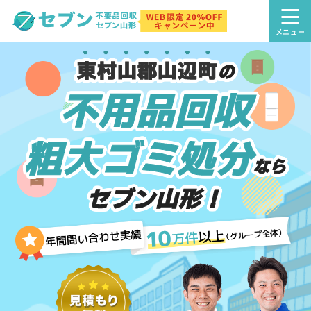
東村山郡山辺町
の
不用品回収
粗大ゴミ処分
なら
セブン山形！