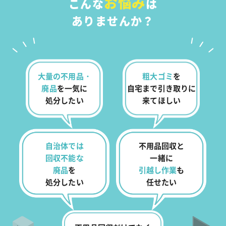
お悩み
こんな
は
ありませんか？
大量の不用品・
粗大ゴミ
を
廃品
を
一気に
自宅まで
引き取りに
処分したい
来てほしい
自治体では
不用品回収と
回収不能な
一緒に
廃品
を
引越し作業
も
処分したい
任せたい