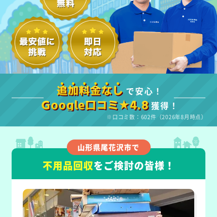
で安心！
追加料金なし
獲得！
Google口コミ★4.8
※口コミ数：602件（2026年8月時点）
山形県尾花沢市で
不用品回収
をご検討の皆様！