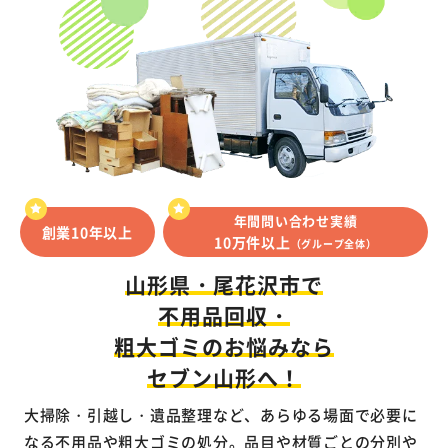
年間問い合わせ実績
創業10年以上
10万件以上
（グループ全体）
山形県・尾花沢市で
不用品回収・
粗大ゴミのお悩みなら
セブン山形へ！
大掃除・引越し・遺品整理など、あらゆる場面で必要に
なる不用品や粗大ゴミの処分。品目や材質ごとの分別や