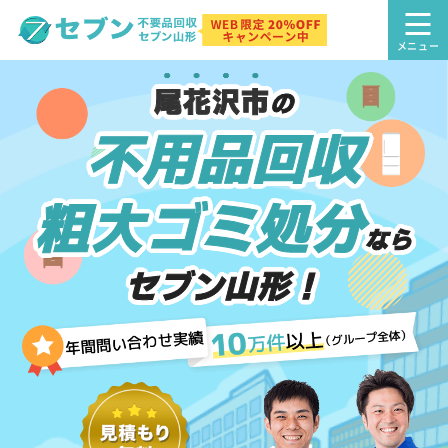
尾花沢市
の
不用品回収
粗大ゴミ処分
なら
セブン山形！