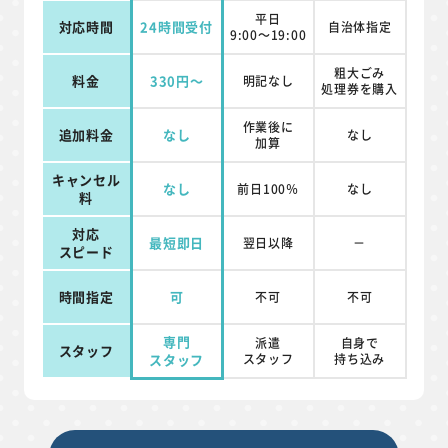
平日
対応時間
24時間受付
自治体指定
9:00～19:00
粗大ごみ
料金
330円～
明記なし
処理券を
購入
作業後に
追加料金
なし
なし
加算
キャンセル
なし
前日100％
なし
料
対応
最短即日
翌日以降
－
スピード
時間指定
可
不可
不可
専門
派遣
自身で
スタッフ
スタッフ
スタッフ
持ち込み