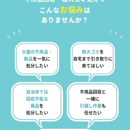
お悩み
こんな
は
ありませんか？
大量の不用品・
粗大ゴミ
を
廃品
を
一気に
自宅まで
引き取りに
処分したい
来てほしい
自治体では
不用品回収と
回収不能な
一緒に
廃品
を
引越し作業
も
処分したい
任せたい