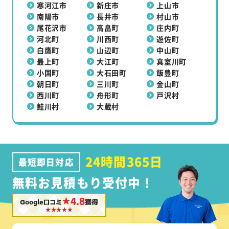
寒河江市
新庄市
上山市
南陽市
長井市
村山市
尾花沢市
高畠町
庄内町
河北町
川西町
遊佐町
白鷹町
山辺町
中山町
最上町
大江町
真室川町
小国町
大石田町
飯豊町
朝日町
三川町
金山町
西川町
舟形町
戸沢村
鮭川村
大蔵村
24時間365日
最短即日対応
無料お見積もり受付中！
★4.8
Google口コミ
獲得